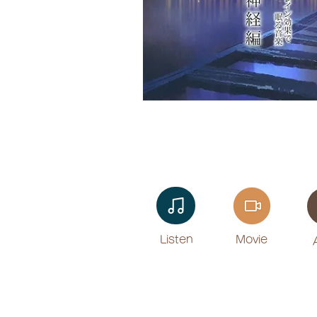
Listen​
Movie
​