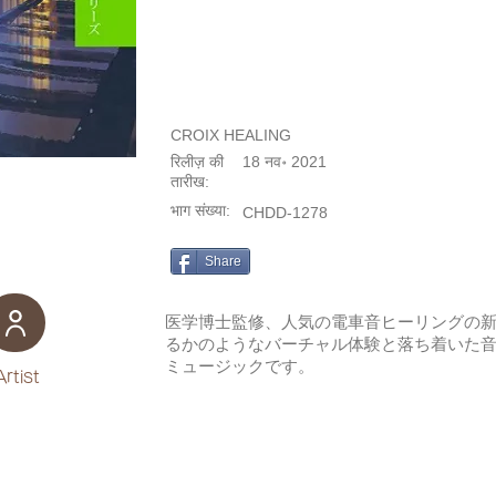
CROIX HEALING
रिलीज़ की
18 नव॰ 2021
तारीख:
भाग संख्या:
CHDD-1278
Share
医学博士監修、人気の電車音ヒーリングの新
るかのようなバーチャル体験と落ち着いた
ミュージックです。
Artist