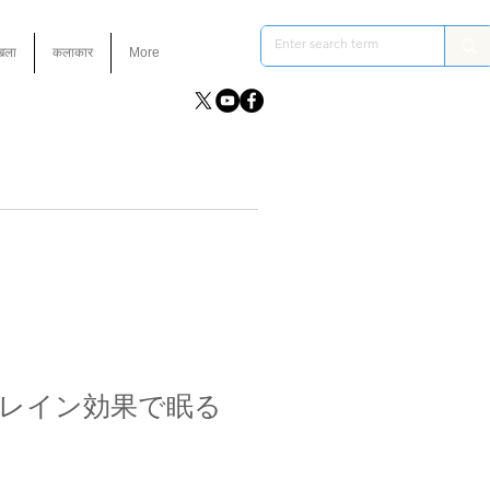
ंखला
कलाकार
More
トレイン効果で眠る