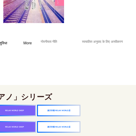
गोपनीयता नीति
स्वचालित अनुवाद के लिए अस्वीकरण
सुविधा
More
アノ」シリーズ
楽天市場 RELAX WORLD店
RELAX WORLD SHOP
楽天市場 RELAX WORLD店
RELAX WORLD SHOP