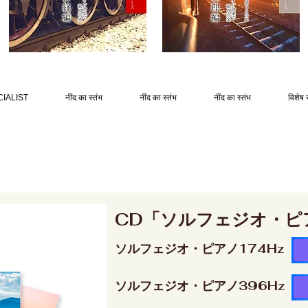
IALIST
नींद का स्तंभ
नींद का स्तंभ
नींद का स्तंभ
विशेष 
CD「ソルフェジオ・ピ
ソルフェジオ・ピアノ174Hz
ソルフェジオ・ピアノ396Hz