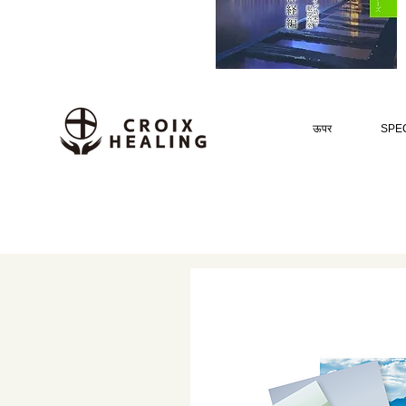
ऊपर
SPEC