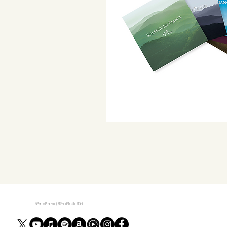
दैनिक ध्वनि उपचार | हीलिंग संगीत और वीडियो