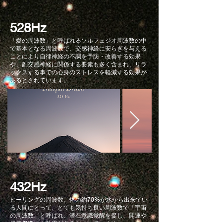
528Hz
「愛の周波数」と呼ばれるソルフェジオ周波数の中
で基本となる周波数で、交感神経に安らぎを与える
ことにより自律神経の不調を予防・改善する効果
や、副交感神経に関係する要素も多く含まれ、リラ
ックスする事での心身のストレスを軽減する効果が
あるとされています。
432Hz
ヒーリングの周波数。体の約70%が水から出来てい
る人間にとって、とても気持ち良い周波数で「宇宙
の周波数」と呼ばれ、潜在意識覚醒を促し、開運や