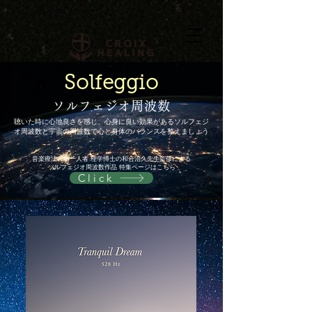
Solfeggio
ソルフェジオ周波数
聴いた時に心地良さを感じ、心身に良い効果があるソルフェジ
オ周波数と宇宙の周波数で心と身体のバランスを整えましょう
音楽療法の第一人者 理学博士の和合治久先生監修による
ソルフェジオ周波数作品 特集ページはこちら
Click