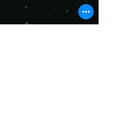
ぐっすり眠れる安眠音楽
RELAX WORLDがおすすめする寝苦しい夜にぐっすり眠れる
音楽です。
人間にとって最も大切な器官と言える”松
果体”ってご存じですか？
第三の眼とも言われる松果体とは、脳に存在し約24時間周期
で変動する生理現象で、ほとんどの生物に存在、体内時計と
も言う概日リズムを調節するホルモン、メラトニンを分泌。
身体の問題を察知して修正し、良い方向へ向かわせる能力を
供給する人間にとって最も大切な器官と言えるのが松果体で
す。睡眠やリラックス時に最適な瞑想用ヒーリング音楽で