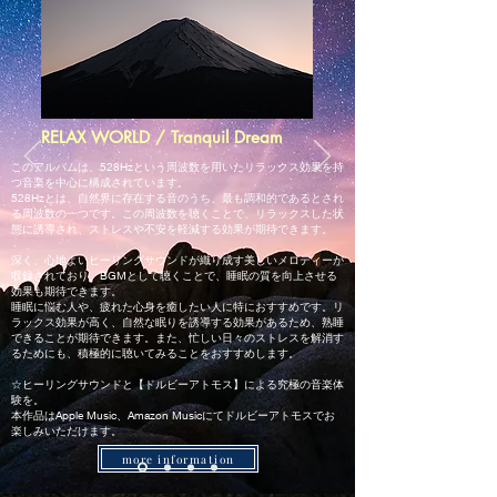
RELAX WORLD / Tranquil Dream
このアルバムは、528Hzという周波数を用いたリラックス効果を持
つ音楽を中心に構成されています。
528Hzとは、自然界に存在する音のうち、最も調和的であるとされ
る周波数の一つです。この周波数を聴くことで、リラックスした状
態に誘導され、ストレスや不安を軽減する効果が期待できます。
深く、心地よいヒーリングサウンドが織り成す美しいメロディーが
収録されており、BGMとして聴くことで、睡眠の質を向上させる
効果も期待できます。
睡眠に悩む人や、疲れた心身を癒したい人に特におすすめです。リ
ラックス効果が高く、自然な眠りを誘導する効果があるため、熟睡
できることが期待できます。また、忙しい日々のストレスを解消す
るためにも、積極的に聴いてみることをおすすめします。
☆ヒーリングサウンドと【ドルビーアトモス】による究極の音楽体
験を。
本作品はApple Music、Amazon Musicにてドルビーアトモスでお
楽しみいただけます
。
more information