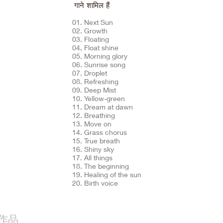
गाने शामिल हैं
01. Next Sun
02. Growth
03. Floating
04, Float shine
05. Morning glory
06. Sunrise song
07. Droplet
08. Refreshing
09. Deep Mist
10. Yellow-green
11. Dream at dawn
12. Breathing
13. Move on
14. Grass chorus
15. True breath
16. Shiny sky
17. All things
18. The beginning
19. Healing of the sun
20. Birth voice
作品