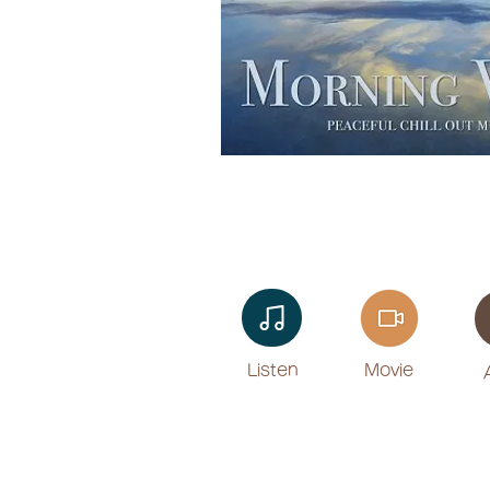
Listen​
Movie
​