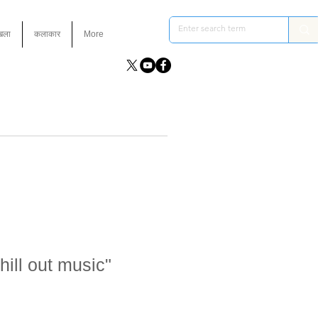
ंखला
कलाकार
More
ill out music"