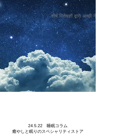
शीर्ष विशेषज्ञों द्वारा अच्छी नींद का स्तंभ
極上の睡眠
24.5.22 睡眠コラム
癒やしと眠りのスペシャリティストア