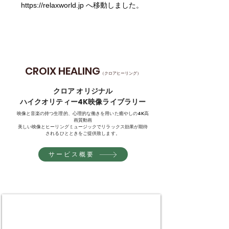
https://relaxworld.jp へ移動しました。
CROIX HEALING
（クロアヒーリング）
クロア オリジナル
ハイクオリティー4K映像ライブラリー
映像と音楽の持つ生理的、心理的な働きを用いた癒やしの4K高
画質動画
美しい映像とヒーリングミュージックでリラックス効果が期待
されるひとときをご提供致します。
サービス概要