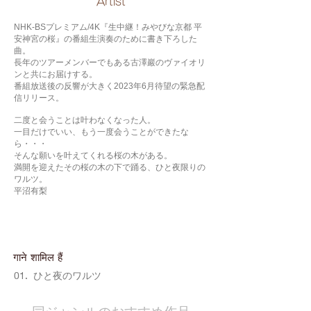
​Artist
NHK-BSプレミアム/4K『生中継！みやびな京都 平
安神宮の桜』の番組生演奏のために書き下ろした
曲。
長年のツアーメンバーでもある古澤巖のヴァイオリ
ンと共にお届けする。
番組放送後の反響が大きく2023年6月待望の緊急配
信リリース。
二度と会うことは叶わなくなった人。
一目だけでいい、もう一度会うことができたな
ら・・・
そんな願いを叶えてくれる桜の木がある。
満開を迎えたその桜の木の下で踊る、ひと夜限りの
ワルツ。
平沼有梨
गाने शामिल हैं
01. ひと夜のワルツ