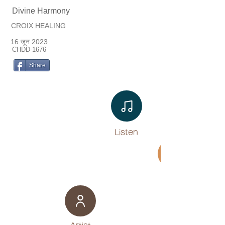
Divine Harmony
CROIX HEALING
16 जून 2023
CHDD-1676
Share
Listen​
Movie