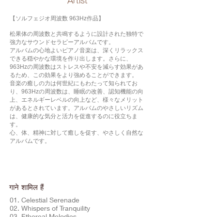
​Artist
【ソルフェジオ周波数 963Hz作品】
松果体の周波数と共鳴するように設計された独特で
強力なサウンドセラピーアルバムです。
アルバムの心地よいピアノ音楽は、深くリラックス
できる穏やかな環境を作り出します。さらに、
963Hzの周波数はストレスや不安を減らす効果があ
るため、この効果をより強めることができます。
音楽の癒しの力は何世紀にもわたって知られてお
り、963Hzの周波数は、睡眠の改善、認知機能の向
上、エネルギーレベルの向上など、様々なメリット
があるとされています。アルバムのやさしいリズム
は、健康的な気分と活力を促進するのに役立ちま
す。
心、体、精神に対して癒しを促す、やさしく自然な
アルバムです。
गाने शामिल हैं
01. Celestial Serenade
02. Whispers of Tranquility
03. Ethereal Melodies