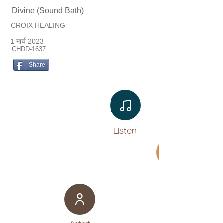
Divine (Sound Bath)
CROIX HEALING
1 मार्च 2023
CHDD-1637
Share
Listen​
Movie