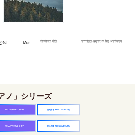
गोपनीयता नीति
स्वचालित अनुवाद के लिए अस्वीकरण
सुविधा
More
アノ」シリーズ
楽天市場 RELAX WORLD店
RELAX WORLD SHOP
楽天市場 RELAX WORLD店
RELAX WORLD SHOP