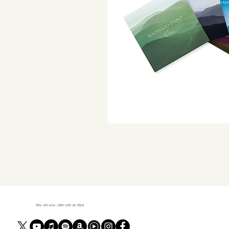
दैनिक ध्वनि उपचार | हीलिंग संगीत और वीडियो