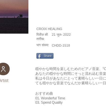
CROIX HEALING
रिलीज़ की
21 जुल॰ 2022
तारीख:
भाग संख्या:
CHDD-1518
Share
穏やかな時間を楽しむためのピアノ音楽、”Calm
あなたの穏やかな時間にそっと流れ込む音
私は今日があなたにとって素晴らしい一日
Artist
ても穏やかな音楽でなんだか素晴らしい一
おすすめ曲
01. Wonderful Time
03. Spend Quality