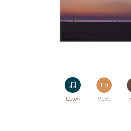
Listen​
Movie
​