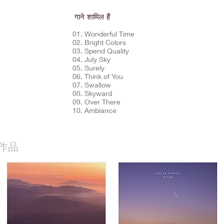
गाने शामिल हैं
01. Wonderful Time
02. Bright Colors
03. Spend Quality
04. July Sky
05. Surely
06. Think of You
07. Swallow
08. Skyward
09. Over There
10. Ambiance
作品