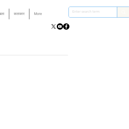
ंखला
कलाकार
More