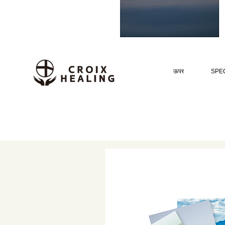
ऊपर
SPEC