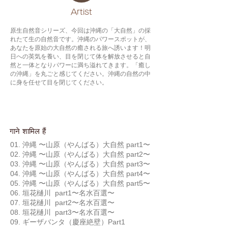
​Artist
原生自然音シリーズ、今回は沖縄の「大自然」の採
れたて生の自然音です。沖縄のパワースポットが、
あなたを原始の大自然の癒される旅へ誘います！明
日への英気を養い、目を閉じて体を解放させると自
然と一体となりパワーに満ち溢れてきます。「癒し
の沖縄」を丸ごと感じてください。沖縄の自然の中
に身を任せて目を閉じてください。
गाने शामिल हैं
01. 沖縄 〜山原（やんばる）大自然 part1〜
02. 沖縄 〜山原（やんばる）大自然 part2〜
03. 沖縄 〜山原（やんばる）大自然 part3〜
04. 沖縄 〜山原（やんばる）大自然 part4〜
05. 沖縄 〜山原（やんばる）大自然 part5〜
06. 垣花樋川 part1〜名水百選〜
07. 垣花樋川 part2〜名水百選〜
08. 垣花樋川 part3〜名水百選〜
09. ギーザバンタ（慶座絶壁）Part1