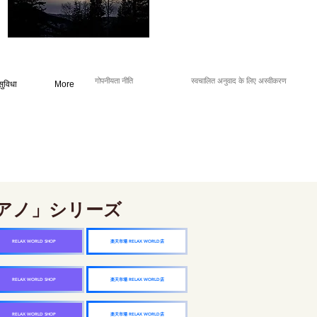
गोपनीयता नीति
स्वचालित अनुवाद के लिए अस्वीकरण
सुविधा
More
アノ」シリーズ
楽天市場 RELAX WORLD店
RELAX WORLD SHOP
楽天市場 RELAX WORLD店
RELAX WORLD SHOP
楽天市場 RELAX WORLD店
RELAX WORLD SHOP