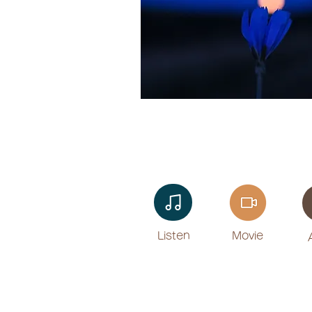
Listen​
Movie
​