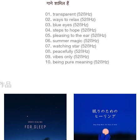
गाने शामिल हैं
01. transparent (528Hz)
02. ways to relax (528Hz)
03. blue eyes (528Hz)
04. steps to hope (528Hz)
05. pleasing to the ear (528Hz)
06. summer magic (528Hz)
07. watching star (528Hz)
08. peacefully (528Hz)
09. vibes only (528Hz)
10. being pure meaning (528Hz)
作品