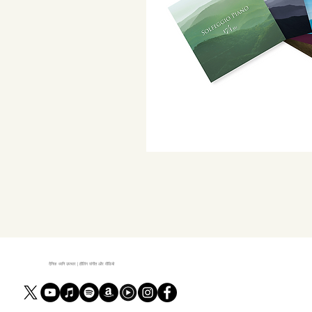
दैनिक ध्वनि उपचार | हीलिंग संगीत और वीडियो