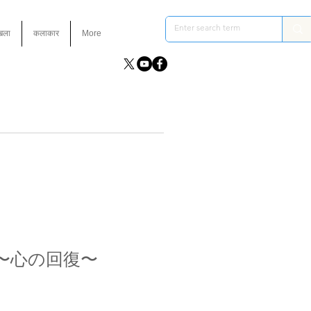
ंखला
कलाकार
More
〜心の回復〜