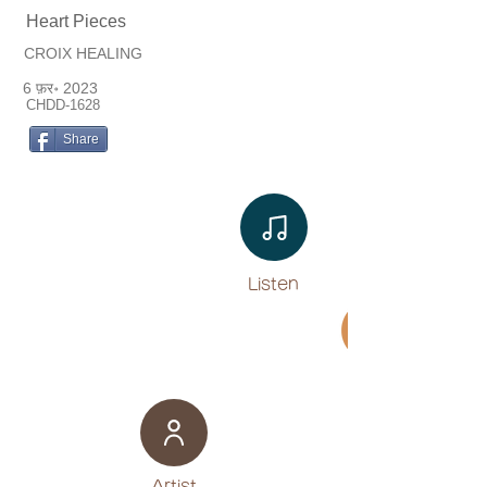
Heart Pieces
CROIX HEALING
6 फ़र॰ 2023
CHDD-1628
Share
Listen​
Movie
​Artist