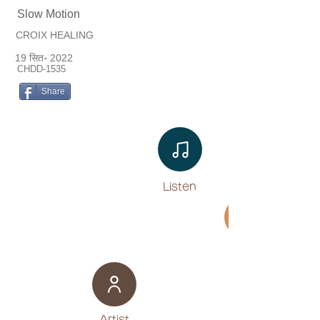
Slow Motion
CROIX HEALING
19 सित॰ 2022
CHDD-1535
Share
Listen​
Movie
​Artist