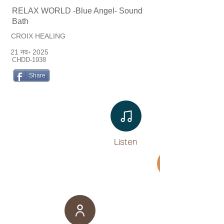
RELAX WORLD -Blue Angel- Sound
Bath
CROIX HEALING
21 नव॰ 2025
CHDD-1938
Share
Listen​
Movie