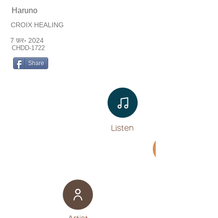
Haruno
CROIX HEALING
7 फ़र॰ 2024
CHDD-1722
Share
Listen​
Movie