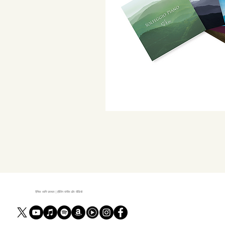
दैनिक ध्वनि उपचार | हीलिंग संगीत और वीडियो