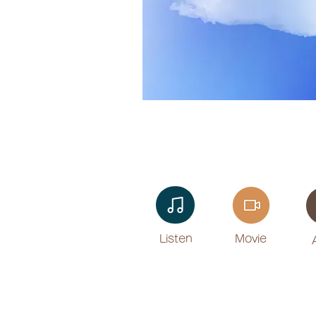
Listen​
Movie
​