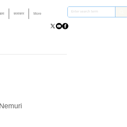
ंखला
कलाकार
More
 Nemuri