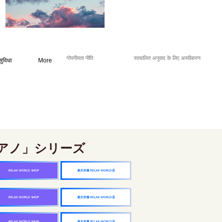
गोपनीयता नीति
स्वचालित अनुवाद के लिए अस्वीकरण
सुविधा
More
アノ」シリーズ
楽天市場 RELAX WORLD店
RELAX WORLD SHOP
楽天市場 RELAX WORLD店
RELAX WORLD SHOP
楽天市場 RELAX WORLD店
RELAX WORLD SHOP