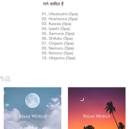
गाने शामिल हैं
01. Utsukushii (Spa)
02. Hoshizora (Spa)
03. Kawaii (Spa)
04. Iyashi (Spa)
05. Samurai (Spa)
06. Shifuku (Spa)
07. Origami (Spa)
08. Nemuru (Spa)
09. Kimono (Spa)
10. Ukigumo (Spa)
作品