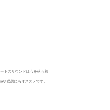
ルートのサウンドは心を落ち着
。
paや瞑想にもオススメです。