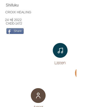
Shifuku
CROIX HEALING
24 मई 2022
CHDD-1472
Share
Listen​
Movie