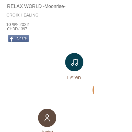
RELAX WORLD -Moonrise-
CROIX HEALING
10 फ़र॰ 2022
CHDD-1397
Share
Listen​
Movie