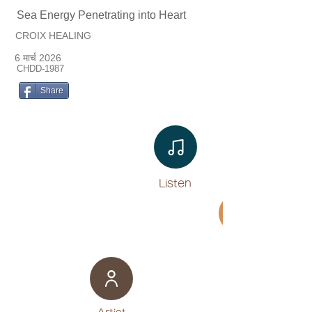
Sea Energy Penetrating into Heart
CROIX HEALING
6 मार्च 2026
CHDD-1987
Share
Listen​
Movie