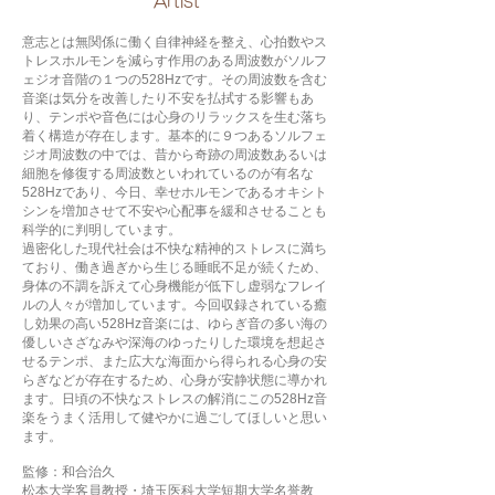
​Artist
意志とは無関係に働く自律神経を整え、心拍数やス
トレスホルモンを減らす作用のある周波数がソルフ
ェジオ音階の１つの528Hzです。その周波数を含む
音楽は気分を改善したり不安を払拭する影響もあ
り、テンポや音色には心身のリラックスを生む落ち
着く構造が存在します。基本的に９つあるソルフェ
ジオ周波数の中では、昔から奇跡の周波数あるいは
細胞を修復する周波数といわれているのが有名な
528Hzであり、今日、幸せホルモンであるオキシト
シンを増加させて不安や心配事を緩和させることも
科学的に判明しています。
過密化した現代社会は不快な精神的ストレスに満ち
ており、働き過ぎから生じる睡眠不足が続くため、
身体の不調を訴えて心身機能が低下し虚弱なフレイ
ルの人々が増加しています。今回収録されている癒
し効果の高い528Hz音楽には、ゆらぎ音の多い海の
優しいさざなみや深海のゆったりした環境を想起さ
せるテンポ、また広大な海面から得られる心身の安
らぎなどが存在するため、心身が安静状態に導かれ
ます。日頃の不快なストレスの解消にこの528Hz音
楽をうまく活用して健やかに過ごしてほしいと思い
ます。
監修：和合治久
松本大学客員教授・埼玉医科大学短期大学名誉教