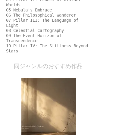
Worlds
05 Nebula's Embrace
06 The Philosophical Wanderer
07 Pillar III: The Language of
Light
08 Celestial Cartography
09 The Event Horizon of
Transcendence
10 Pillar IV: The Stillness Beyond
Stars
​同ジャンルのおすすめ作品