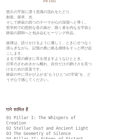
​Artist
悠久の宇宙に漂う意識の流れをたどり、
創造、探求、光、
そして静寂の四つのテーマが心の深淵へと導く。
哲学的で幻想的な音の旅が、聴く者を内なる宇宙と
静寂の調和へと包み込むヒーリング作品。
旋律は、語りかけるように優しく、ときにせつなく
揺らぎながら、記憶の奥に眠る感情をそっと呼び起
こします。
まるで星の瞬きに耳を澄ますようなひととき。
日常のざわめきから離れ、自分だけの静けさを見つ
けるための音楽です。
静寂の中に浮かび上がる“もうひとつの宇宙”を、ど
うぞ心で感じてください。
गाने शामिल हैं
01 Pillar I: The Whispers of
Creation
02 Stellar Dust and Ancient Light
03 The Geometry of Silence
04 Pillar II: Echoes of Distant