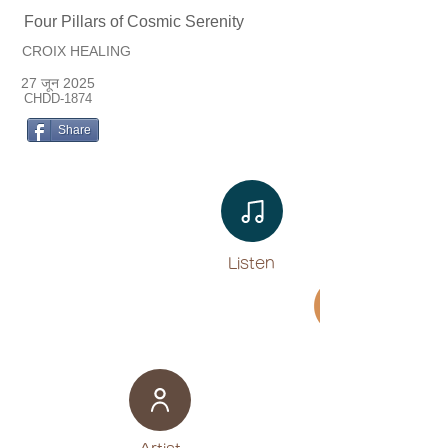
Four Pillars of Cosmic Serenity
CROIX HEALING
27 जून 2025
CHDD-1874
Share
Listen​
Movie