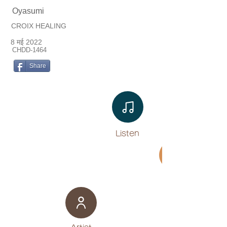
Oyasumi
CROIX HEALING
8 मई 2022
CHDD-1464
Share
Listen​
Movie