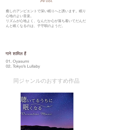
​Artist
癒しのアンビエントで深い眠りへと誘います。眠り
心地のよい音楽。
リズムが心地よく、なんだか心が落ち着いてだんだ
んと眠くなるのは、子守唄のようだ。
गाने शामिल हैं
01. Oyasumi
02. Tokyo’s Lullaby
​同ジャンルのおすすめ作品