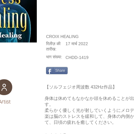
CROIX HEALING
रिलीज़ की
17 मार्च 2022
तारीख:
भाग संख्या:
CHDD-1419
Share
【ソルフェジオ周波数 432Hz作品】
身体は休めてもなかなか頭を休めることが
Artist
す。
柔らかく優しく光が射していくようにメロ
楽は脳のストレスを緩和して、身体の内側
て、日頃の疲れを癒してください。