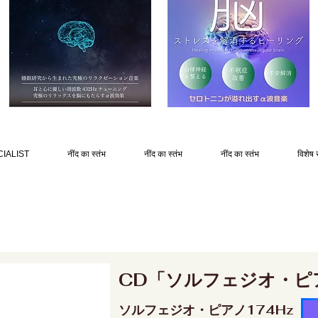
IALIST
नींद का स्तंभ
नींद का स्तंभ
नींद का स्तंभ
विशेष 
CD「ソルフェジオ・ピ
ソルフェジオ・ピアノ174Hz