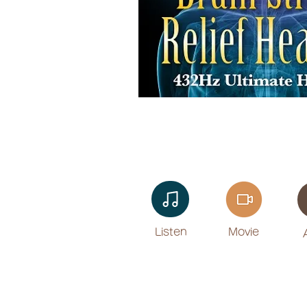
Listen​
Movie
​