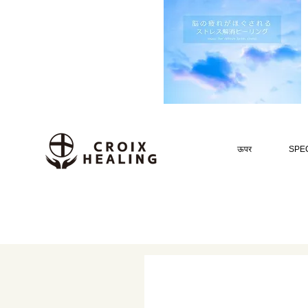
ऊपर
SPEC