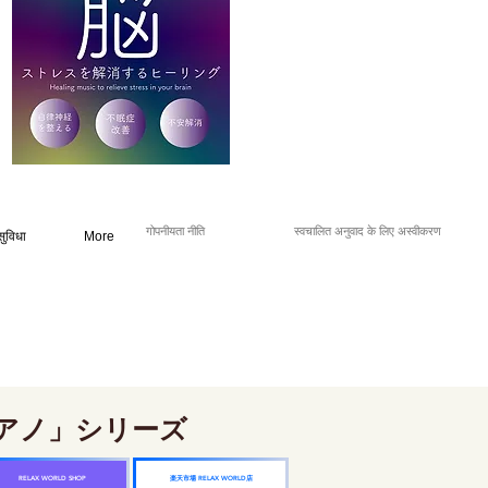
गोपनीयता नीति
स्वचालित अनुवाद के लिए अस्वीकरण
सुविधा
More
アノ」シリーズ
楽天市場 RELAX WORLD店
RELAX WORLD SHOP