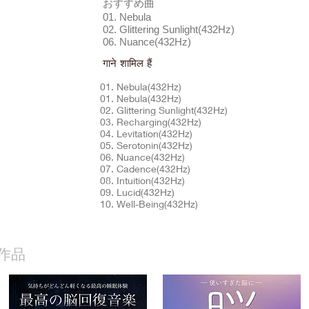
おすすめ曲
01. Nebula
02. Glittering Sunlight(432Hz)
06. Nuance(432Hz)
गाने शामिल हैं
01. Nebula(432Hz)
01. Nebula(432Hz)
02. Glittering Sunlight(432Hz)
03. Recharging(432Hz)
04. Levitation(432Hz)
05. Serotonin(432Hz)
06. Nuance(432Hz)
07. Cadence(432Hz)
08. Intuition(432Hz)
09. Lucid(432Hz)
10. Well-Being(432Hz)
作品