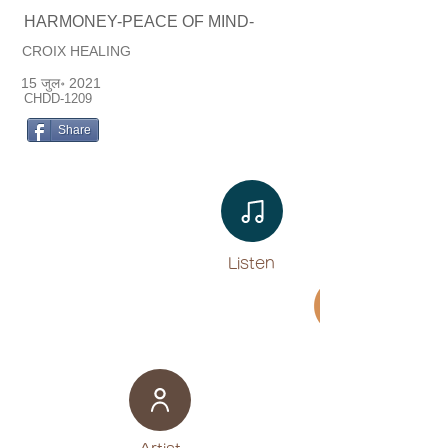
HARMONEY-PEACE OF MIND-
CROIX HEALING
15 जुल॰ 2021
CHDD-1209
Share
Listen​
Movie