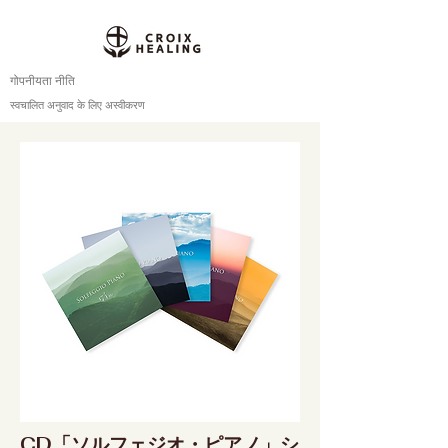
गोपनीयता नीति
स्वचालित अनुवाद के लिए अस्वीकरण
CD「ソルフェジオ・ピアノ」シ