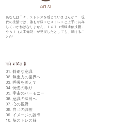
​Artist
あなたは日々、ストレスを感じていませんか？ 現
代の生活では、誰もが様々なストレスと上手に共存
していかねばなりません。ＩＣＴ（情報通信技術）
やＡＩ（人工知能）が発展したとしても、避けるこ
とが
गाने शामिल हैं
01. 特別な意識
02. 無重力の世界へ
03. 呼吸を整えて
04. 恍惚の眠り
05. 宇宙のハーモニー
06. 意識の深淵へ
07. 心の視野
08. 自己の調整
09. イメージの誘導
10. 脳ストレス解