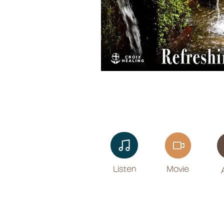
Listen​
Movie
​