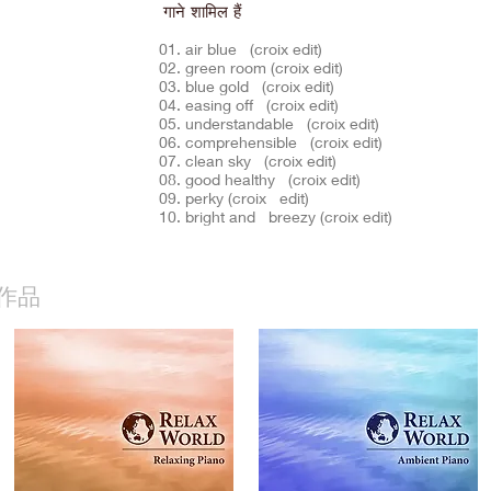
गाने शामिल हैं
01. air blue (croix edit)
02. green room (croix edit)
03. blue gold (croix edit)
04. easing off (croix edit)
05. understandable (croix edit)
06. comprehensible (croix edit)
07. clean sky (croix edit)
08. good healthy (croix edit)
09. perky (croix edit)
10. bright and breezy (croix edit)
作品