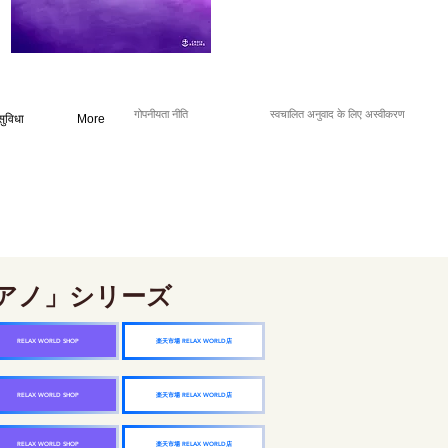
गोपनीयता नीति
स्वचालित अनुवाद के लिए अस्वीकरण
सुविधा
More
アノ」シリーズ
楽天市場 RELAX WORLD店
RELAX WORLD SHOP
楽天市場 RELAX WORLD店
RELAX WORLD SHOP
楽天市場 RELAX WORLD店
RELAX WORLD SHOP