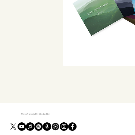
दैनिक ध्वनि उपचार | हीलिंग संगीत और वीडियो