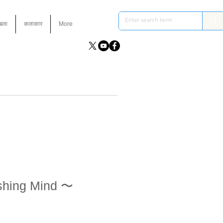
ंखला
कलाकार
More
shing Mind 〜