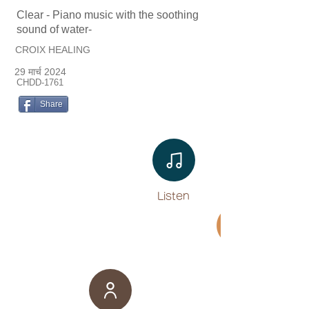
Clear - Piano music with the soothing
sound of water-
CROIX HEALING
29 मार्च 2024
CHDD-1761
Share
Listen​
Movie