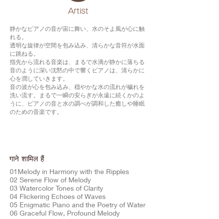
​Artist
静かなピアノの音が宙に舞い、水のそよ風が心に触
れる。
透明な旋律が空間を包み込み、清らかな音符が水面
に跳ねる。
指先から流れる音楽は、まるで水滴が静かに落ちる
音のように深い沈黙の中で響くピアノは、清らかに
心を潤していきます。
音の波が心を包み込み、穏やかな水の流れが穢れを
洗い流す。まるで一瞬の安らぎが永遠に続くかのよ
うに、ピアノの音と水の調べが調和した癒しや睡眠
のための音楽です。
गाने शामिल हैं
01Melody in Harmony with the Ripples
02 Serene Flow of Melody
03 Watercolor Tones of Clarity
04 Flickering Echoes of Waves
05 Enigmatic Piano and the Poetry of Water
06 Graceful Flow, Profound Melody