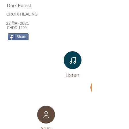
Dark Forest
CROIX HEALING
22 दिस॰ 2021
CHDD-1299
Share
Listen​
Movie
​Artist