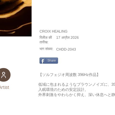
CROIX HEALING
रिलीज़ की
17 अप्रैल 2026
तारीख:
भाग संख्या:
CHDD-2043
Share
【ソルフェジオ周波数 396Hz作品】
低域に包まれるようなブラウンノイズに、39
Artist
入眠環境のための安定設計。
外界刺激をやわらかく抑え、深い休息へと