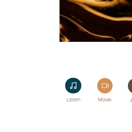
Listen​
Movie
​