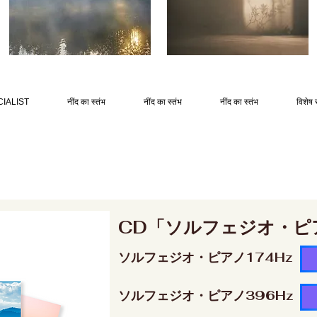
IALIST
नींद का स्तंभ
नींद का स्तंभ
नींद का स्तंभ
विशेष 
CD「ソルフェジオ・ピ
ソルフェジオ・ピアノ174Hz
ソルフェジオ・ピアノ396Hz