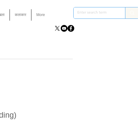
ंखला
कलाकार
More
ding)