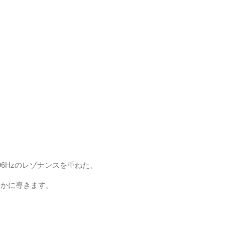
6Hzのレゾナンスを重ねた、
静かに導きます。