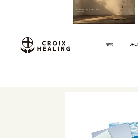
ऊपर
SPEC