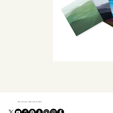
दैनिक ध्वनि उपचार | हीलिंग संगीत और वीडियो