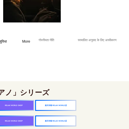
गोपनीयता नीति
स्वचालित अनुवाद के लिए अस्वीकरण
सुविधा
More
アノ」シリーズ
楽天市場 RELAX WORLD店
RELAX WORLD SHOP
楽天市場 RELAX WORLD店
RELAX WORLD SHOP