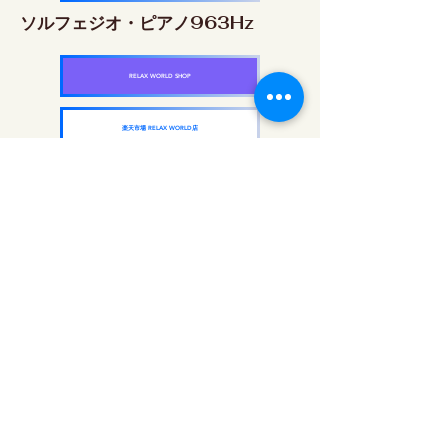
ソルフェジオ・ピアノ963Hz
RELAX WORLD SHOP
楽天市場 RELAX WORLD店
ソルフェジオ周波数を気軽に楽しめるピアノ
作品5枚作品をセット
快眠周波数 ソルフェジオ・ピアノ・
コレクション
RELAX WORLD SHOP
楽天市場 RELAX WORLD店
दैनिक ध्वनि उपचार | हीलिंग संगीत और वीडियो