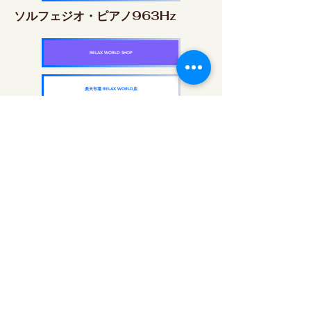
ソルフェジオ・ピアノ963Hz
RELAX WORLD SHOP
楽天市場 RELAX WORLD店
ソルフェジオ周波数を気軽に楽しめるピアノ
作品5枚作品をセット
快眠周波数 ソルフェジオ・ピアノ・
コレクション
RELAX WORLD SHOP
楽天市場 RELAX WORLD店
दैनिक ध्वनि उपचार | हीलिंग संगीत और वीडियो