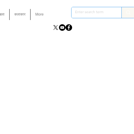
ंखला
कलाकार
More