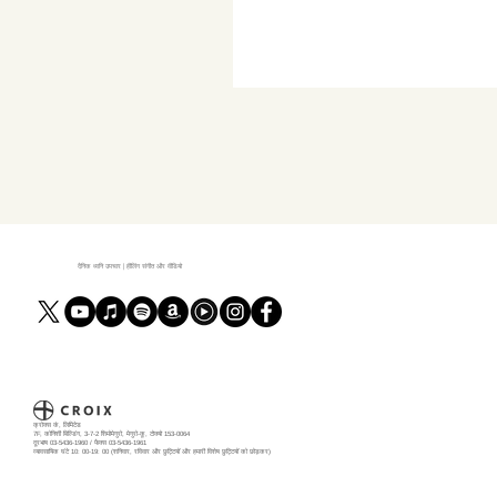
दैनिक ध्वनि उपचार | हीलिंग संगीत और वीडियो
क्रोक्स कं, लिमिटेड
7F, कोनिशी बिल्डिंग, 3-7-2 शिमोमेगुरो, मेगुरो-कू, टोक्यो 153-0064
दूरभाष 03-5436-1960 / फैक्स 03-5436-1961
व्यावसायिक घंटे 10: 00-19: 00 (शनिवार, रविवार और छुट्टियों और हमारी विशेष छुट्टियों को छोड़कर)