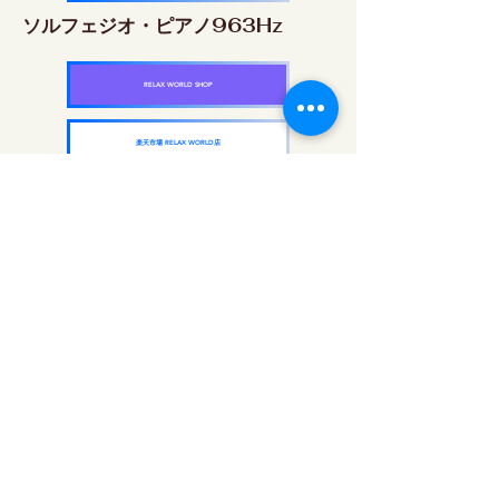
ソルフェジオ・ピアノ963Hz
RELAX WORLD SHOP
楽天市場 RELAX WORLD店
ソルフェジオ周波数を気軽に楽しめるピアノ
作品5枚作品をセット
快眠周波数 ソルフェジオ・ピアノ・
コレクション
RELAX WORLD SHOP
楽天市場 RELAX WORLD店
दैनिक ध्वनि उपचार | हीलिंग संगीत और वीडियो