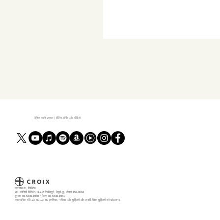
दैनिक ध्वनि उपचार | हीलिंग संगीत और वीडियो
क्रोक्स कं, लिमिटेड
7F, कोनिशी बिल्डिंग, 3-7-2 शिमोमेगुरो, मेगुरो-कू, टोक्यो 153-0064
दूरभाष 03-5436-1960 / फैक्स 03-5436-1961
व्यावसायिक घंटे 10: 00-19: 00 (शनिवार, रविवार और छुट्टियों और हमारी विशेष छुट्टियों को छोड़कर)