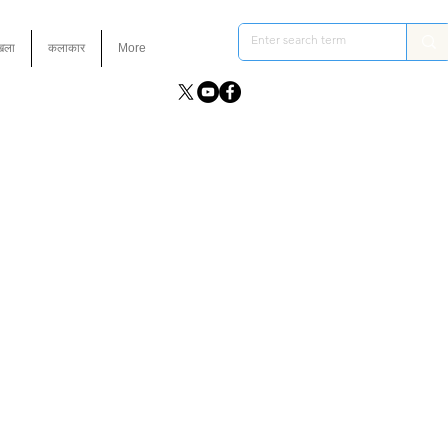
ंखला
कलाकार
More