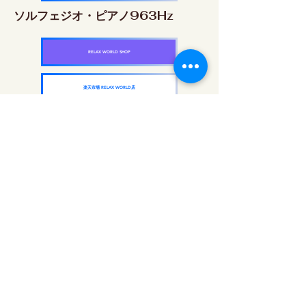
ソルフェジオ・ピアノ963Hz
RELAX WORLD SHOP
楽天市場 RELAX WORLD店
ソルフェジオ周波数を気軽に楽しめるピアノ
作品5枚作品をセット
快眠周波数 ソルフェジオ・ピアノ・
コレクション
RELAX WORLD SHOP
楽天市場 RELAX WORLD店
दैनिक ध्वनि उपचार | हीलिंग संगीत और वीडियो