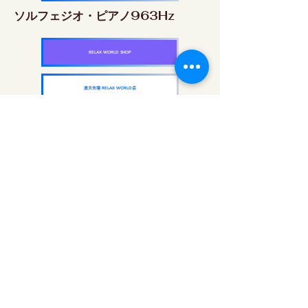
ソルフェジオ・ピアノ963Hz
RELAX WORLD SHOP
楽天市場 RELAX WORLD店
ソルフェジオ周波数を気軽に楽しめるピアノ
作品5枚作品をセット
快眠周波数 ソルフェジオ・ピアノ・
コレクション
RELAX WORLD SHOP
楽天市場 RELAX WORLD店
दैनिक ध्वनि उपचार | हीलिंग संगीत और वीडियो