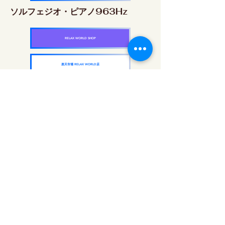
ソルフェジオ・ピアノ963Hz
RELAX WORLD SHOP
楽天市場 RELAX WORLD店
ソルフェジオ周波数を気軽に楽しめるピアノ
作品5枚作品をセット
快眠周波数 ソルフェジオ・ピアノ・
コレクション
RELAX WORLD SHOP
楽天市場 RELAX WORLD店
दैनिक ध्वनि उपचार | हीलिंग संगीत और वीडियो