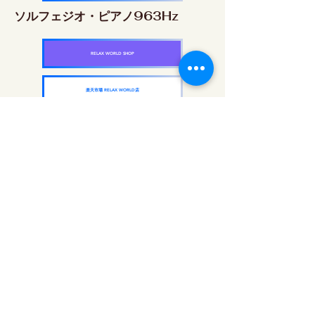
ソルフェジオ・ピアノ963Hz
RELAX WORLD SHOP
楽天市場 RELAX WORLD店
ソルフェジオ周波数を気軽に楽しめるピアノ
作品5枚作品をセット
快眠周波数 ソルフェジオ・ピアノ・
コレクション
RELAX WORLD SHOP
楽天市場 RELAX WORLD店
दैनिक ध्वनि उपचार | हीलिंग संगीत और वीडियो