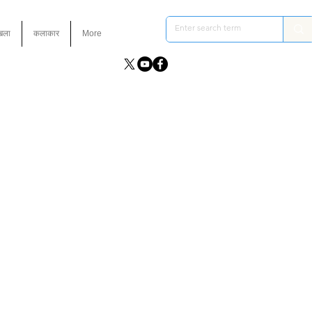
ंखला
कलाकार
More