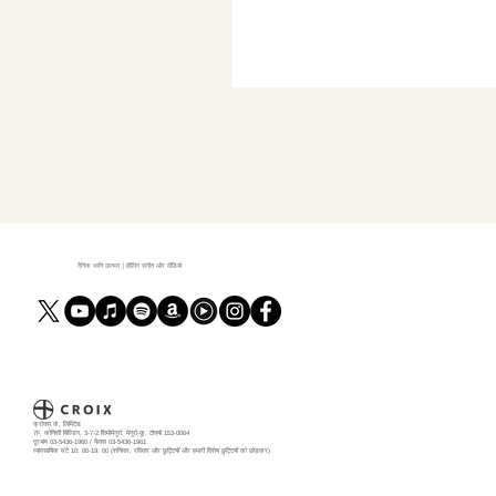
दैनिक ध्वनि उपचार | हीलिंग संगीत और वीडियो
क्रोक्स कं, लिमिटेड
7F, कोनिशी बिल्डिंग, 3-7-2 शिमोमेगुरो, मेगुरो-कू, टोक्यो 153-0064
दूरभाष 03-5436-1960 / फैक्स 03-5436-1961
व्यावसायिक घंटे 10: 00-19: 00 (शनिवार, रविवार और छुट्टियों और हमारी विशेष छुट्टियों को छोड़कर)