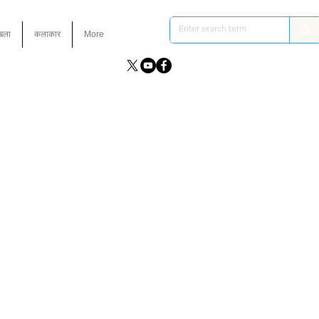
ंखला
कलाकार
More