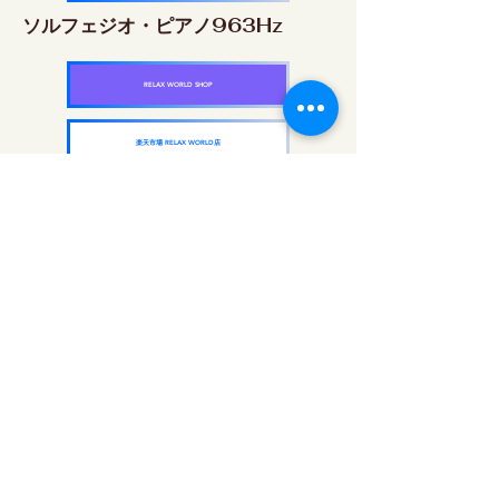
ソルフェジオ・ピアノ963Hz
RELAX WORLD SHOP
楽天市場 RELAX WORLD店
ソルフェジオ周波数を気軽に楽しめるピアノ
作品5枚作品をセット
快眠周波数 ソルフェジオ・ピアノ・
コレクション
RELAX WORLD SHOP
楽天市場 RELAX WORLD店
दैनिक ध्वनि उपचार | हीलिंग संगीत और वीडियो