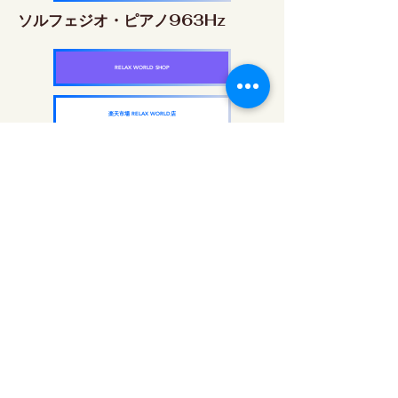
ソルフェジオ・ピアノ963Hz
RELAX WORLD SHOP
楽天市場 RELAX WORLD店
ソルフェジオ周波数を気軽に楽しめるピアノ
作品5枚作品をセット
快眠周波数 ソルフェジオ・ピアノ・
コレクション
RELAX WORLD SHOP
楽天市場 RELAX WORLD店
दैनिक ध्वनि उपचार | हीलिंग संगीत और वीडियो