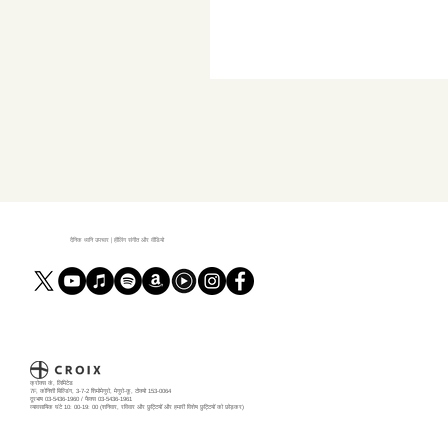
दैनिक ध्वनि उपचार | हीलिंग संगीत और वीडियो
क्रोक्स कं, लिमिटेड
7F, कोनिशी बिल्डिंग, 3-7-2 शिमोमेगुरो, मेगुरो-कू, टोक्यो 153-0064
दूरभाष 03-5436-1960 / फैक्स 03-5436-1961
व्यावसायिक घंटे 10: 00-19: 00 (शनिवार, रविवार और छुट्टियों और हमारी विशेष छुट्टियों को छोड़कर)