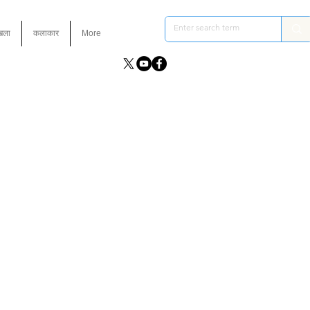
ंखला
कलाकार
More