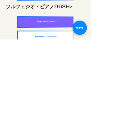
ソルフェジオ・ピアノ963Hz
RELAX WORLD SHOP
楽天市場 RELAX WORLD店
ソルフェジオ周波数を気軽に楽しめるピアノ
作品5枚作品をセット
快眠周波数 ソルフェジオ・ピアノ・
コレクション
RELAX WORLD SHOP
楽天市場 RELAX WORLD店
दैनिक ध्वनि उपचार | हीलिंग संगीत और वीडियो