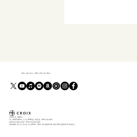
दैनिक ध्वनि उपचार | हीलिंग संगीत और वीडियो
क्रोक्स कं, लिमिटेड
7F, कोनिशी बिल्डिंग, 3-7-2 शिमोमेगुरो, मेगुरो-कू, टोक्यो 153-0064
दूरभाष 03-5436-1960 / फैक्स 03-5436-1961
व्यावसायिक घंटे 10: 00-19: 00 (शनिवार, रविवार और छुट्टियों और हमारी विशेष छुट्टियों को छोड़कर)