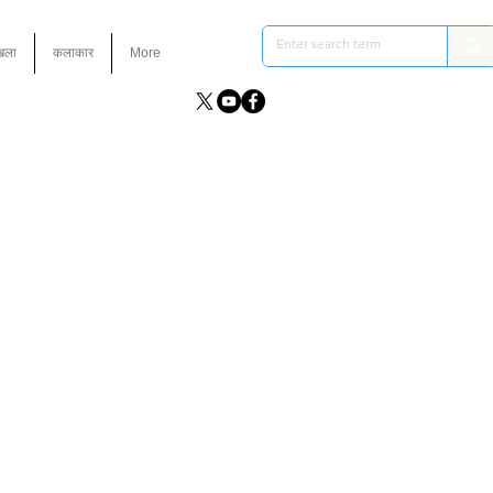
ंखला
कलाकार
More