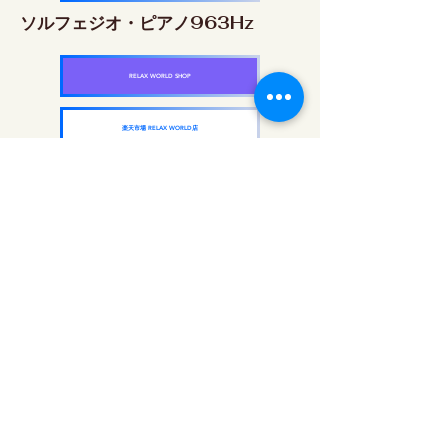
ソルフェジオ・ピアノ963Hz
RELAX WORLD SHOP
楽天市場 RELAX WORLD店
ソルフェジオ周波数を気軽に楽しめるピアノ
作品5枚作品をセット
快眠周波数 ソルフェジオ・ピアノ・
コレクション
RELAX WORLD SHOP
楽天市場 RELAX WORLD店
दैनिक ध्वनि उपचार | हीलिंग संगीत और वीडियो