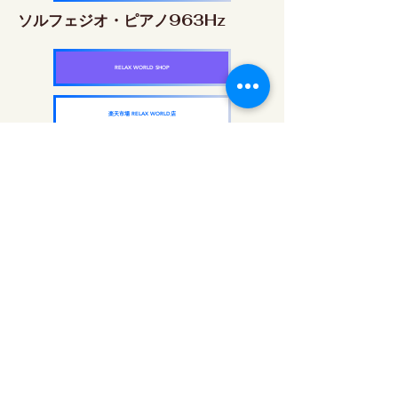
ソルフェジオ・ピアノ963Hz
RELAX WORLD SHOP
楽天市場 RELAX WORLD店
ソルフェジオ周波数を気軽に楽しめるピアノ
作品5枚作品をセット
快眠周波数 ソルフェジオ・ピアノ・
コレクション
RELAX WORLD SHOP
楽天市場 RELAX WORLD店
दैनिक ध्वनि उपचार | हीलिंग संगीत और वीडियो