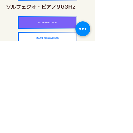
ソルフェジオ・ピアノ963Hz
RELAX WORLD SHOP
楽天市場 RELAX WORLD店
ソルフェジオ周波数を気軽に楽しめるピアノ
作品5枚作品をセット
快眠周波数 ソルフェジオ・ピアノ・
コレクション
RELAX WORLD SHOP
楽天市場 RELAX WORLD店
दैनिक ध्वनि उपचार | हीलिंग संगीत और वीडियो