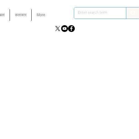
ंखला
कलाकार
More