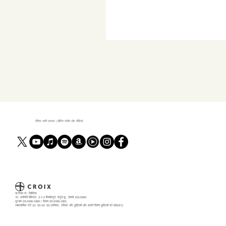
दैनिक ध्वनि उपचार | हीलिंग संगीत और वीडियो
क्रोक्स कं, लिमिटेड
7F, कोनिशी बिल्डिंग, 3-7-2 शिमोमेगुरो, मेगुरो-कू, टोक्यो 153-0064
दूरभाष 03-5436-1960 / फैक्स 03-5436-1961
व्यावसायिक घंटे 10: 00-19: 00 (शनिवार, रविवार और छुट्टियों और हमारी विशेष छुट्टियों को छोड़कर)