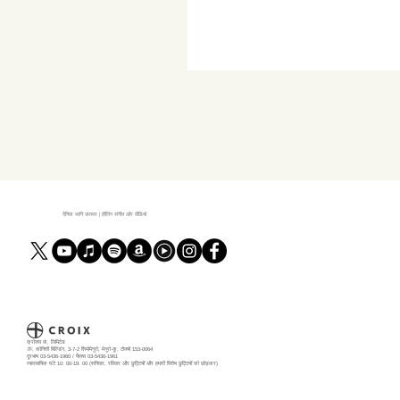
दैनिक ध्वनि उपचार | हीलिंग संगीत और वीडियो
क्रोक्स कं, लिमिटेड
7F, कोनिशी बिल्डिंग, 3-7-2 शिमोमेगुरो, मेगुरो-कू, टोक्यो 153-0064
दूरभाष 03-5436-1960 / फैक्स 03-5436-1961
व्यावसायिक घंटे 10: 00-19: 00 (शनिवार, रविवार और छुट्टियों और हमारी विशेष छुट्टियों को छोड़कर)