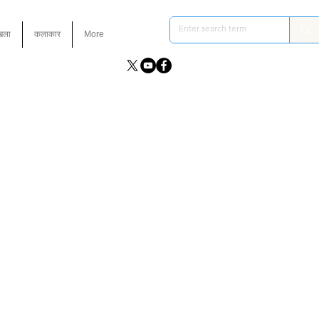
ंखला
कलाकार
More