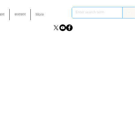
ंखला
कलाकार
More