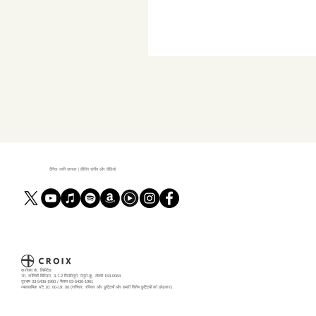
दैनिक ध्वनि उपचार | हीलिंग संगीत और वीडियो
क्रोक्स कं, लिमिटेड
7F, कोनिशी बिल्डिंग, 3-7-2 शिमोमेगुरो, मेगुरो-कू, टोक्यो 153-0064
दूरभाष 03-5436-1960 / फैक्स 03-5436-1961
व्यावसायिक घंटे 10: 00-19: 00 (शनिवार, रविवार और छुट्टियों और हमारी विशेष छुट्टियों को छोड़कर)