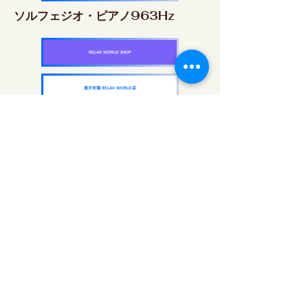
ソルフェジオ・ピアノ963Hz
RELAX WORLD SHOP
楽天市場 RELAX WORLD店
ソルフェジオ周波数を気軽に楽しめるピアノ
作品5枚作品をセット
快眠周波数 ソルフェジオ・ピアノ・
コレクション
RELAX WORLD SHOP
楽天市場 RELAX WORLD店
दैनिक ध्वनि उपचार | हीलिंग संगीत और वीडियो